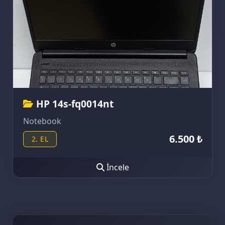
HP 14s-fq0014nt
Notebook
6.500 ₺
2. EL
İncele