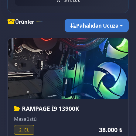
Ürünler
Pahalıdan Ucuza
RAMPAGE İ9 13900K
Masaüstü
38.000 ₺
2. EL