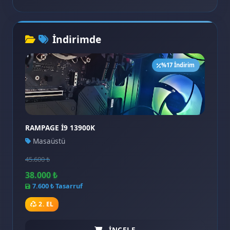
İndirimde
%17 İndirim
RAMPAGE İ9 13900K
Masaüstü
45.600 ₺
38.000 ₺
7.600 ₺ Tasarruf
2. EL
İNCELE